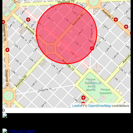
Leaflet
| ©
OpenStreetMap
contributors
0
Encontranos en
(221) 4223802