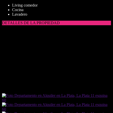
Living comedor
Cocina
Lavadero
DETALLES DE LA PROPIEDAD
Tipo de Propiedad
Departamento
Ubicación
La Plata
Total construido
33 m²
Superficie cubierta
33 m²
Ambientes
2
Dormitorios
1
Baños
1
(REF. IAP7793624)