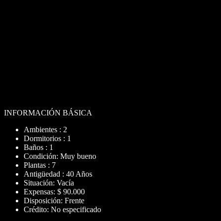
La Plata
Total construido
33 m²
Superficie cubierta
33 m²
Ambientes
2
Dormitorios
1
Baños
1
(REF. IAP7793624)
INFORMACIÓN BÁSICA
Ambientes : 2
Dormitorios : 1
Baños : 1
Condición: Muy bueno
Plantas : 7
Antigüedad : 40 Años
Situación: Vacía
Expensas: $ 90.000
Disposición: Frente
Crédito: No especificado