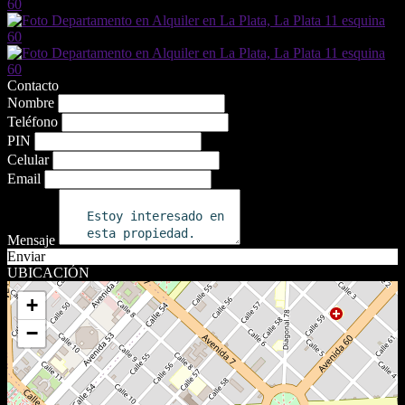
Contacto
Nombre
Teléfono
PIN
Celular
Email
Mensaje
Enviar
UBICACIÓN
+
−