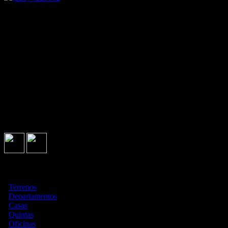
58 nº 825 11 y 12 - La Plata, Buenos Aires
DIRECCIÓN: 58 N 825 entre 11 y 12.
VENTAS Celular/ Whatsapp: 221-4180786/ 221- 5460441
Comunicación al instante
Lun a Vier de 9 a 16hs.
221-422 3802
Sólo texto ALQUILERES: 221 6816036
HORARIO: Lunes a Viernes de 9 a 16hs de corrido.
La Plata, Buenos Aires, Argentina.
Seguinos en
Asociados con
¿Qué estás buscando?
·
Terrenos
·
Departamentos
·
Casas
·
Quintas
·
Oficinas