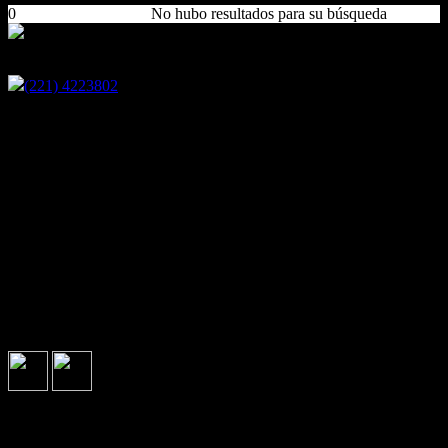
0
No hubo resultados para su búsqueda
Encontranos en
(221) 4223802
58 nº 825 11 y 12 - La Plata, Buenos Aires
DIRECCIÓN: 58 N 825 entre 11 y 12.
VENTAS Celular/ Whatsapp: 221-4180786/ 221- 5460441
Comunicación al instante
Lun a Vier de 9 a 16hs.
221-422 3802
Sólo texto ALQUILERES: 221 6816036
HORARIO: Lunes a Viernes de 9 a 16hs de corrido.
La Plata, Buenos Aires, Argentina.
Seguinos en
Asociados con
¿Qué estás buscando?